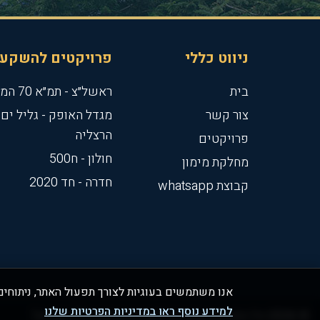
ניווט כללי
פרויקטים להשקע
בית
ראשל״צ - תמ״א 70 המטרו
צור קשר
מגדל האופק - גליל ים ,
הרצליה
פרויקטים
חולון - ח500
מחלקת מימון
חדרה - חד 2020
קבוצת whatsapp
אנו משתמשים בעוגיות לצורך תפעול האתר, ניתוחים
למידע נוסף ראו במדיניות הפרטיות שלנו
© 2026 כל הזכויות שמורות לחברת בונים נדל"ן ישראל