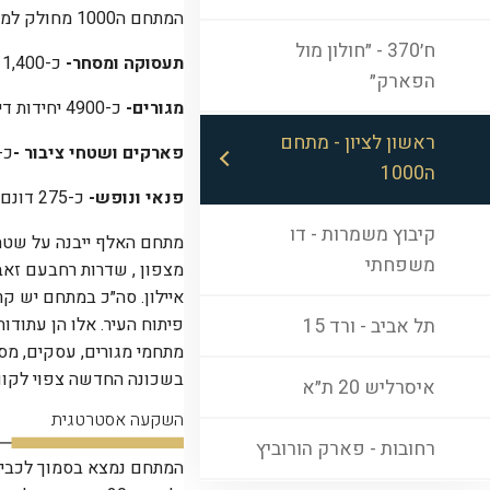
המתחם ה1000 מחולק למתחמי -
ח׳370 - ״חולון מול
תעסוקה ומסחר
-
כ-1,400 דונם
הפארק״
מגורים
-
כ-4900 יחידות דיור בינהם מעונות סטודנטים ודיור מוגן.
ראשון לציון - מתחם
פארקים ושטחי ציבור
-
כ-185 דונ
ה1000
פנאי ונופש
-
כ-275 דונם בייעוד לספורט ונופש.
קיבוץ משמרות - דו
מתחם האלף ייבנה על שטחן 
משפחתי
מצפון , שדרות רחבעם זאבי
פיתוח העיר. אלו הן עתוד
תל אביב - ורד 15
מתחמי מגורים, עסקים, מסחר
בשכונה החדשה צפוי לקום 
איסרליש 20 ת״א
השקעה אסטרטגית
רחובות - פארק הורוביץ