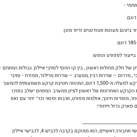
ם
של חלק מחולות ראשון , בין קו החוף לנתיבי איילון. גבולות המתחם -
 , מדרום – שדרות רבין ,ממערב – שדרות מרילנד, ממזרח - נתיבי
איילון. סה״כ במתחם יש קרקע למעלה מ-1,500 דונם, המהווה חטיבת קרקע משמעותית להמשך
ות הקרקע האחרונות של ראשון לציון ממערב. המתחם ישלב בתוכו
, מוסדות חינוך, אולמות ספורט, תרבות ופנאי וכד׳. יחד עם זאת
פארק גדול וייחודי.
המתחם נמצא בסמוך לכבישי תחבורה ראשיים, הוא ממוקם בקרבה לכביש 4, לכבישי איילון