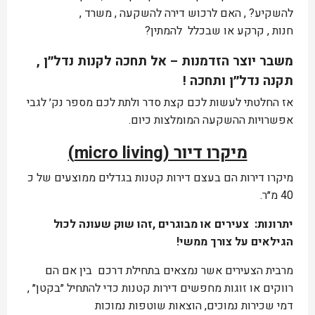
להשקיע? , האם לרכוש דירה להשקעה , משרד ,
חנות , קרקע או שבכלל להמתין?
משבר יוצר הזדמנות – אל תחכה לקנות נדל״ן ,
תקנה נדל״ן ותחכה !
אז החלטתי לעשות לכם קצת סדר ולתת לכם מספר נק׳ לגבי
אפשרויות ההשקעה המומלצות כיום.
מיקרו דיור (micro living)
מיקרו דירות הם בעצם דירות קטנות בגדלים ממוצעים של כ
40 מ״ר.
יתרונות: צעירים או מבוגרים ,זהו שוק שעונה לכול
הגילאים על צורך ממשי!
מרבית הצעירים אשר נמצאים בתחילת דרכם בין אם הם
רווקים או זוגות מחפשים דירות קטנות כדי להתחיל ״בקטן״ ,
דמי שכירות נמוכים, הוצאות שוטפות נמוכות