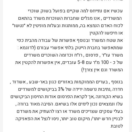
עכשיו אם נתייחס למה שקיים בפועל בשוק שוכרי
המשרדים , אנו מגלים שחברות השוכרות משרד בהתאם
לכוח האדם הנמצא בה, ממותגות ובעלות מוניטין לא ״נטשו״
או חיפשו להקטין
את שטח המשרד ובנוסף אפשרות של עבודה מהבית כפי
שמתאפשר בחברת הייטק בלתי אפשרי עבורם (לדוגמא :
משרד עו״ד , פרסום , רו״ח וכדומה השוכרים משרדים
של כ - 100 מ״ר עם 5-8 עובדים, אין אפשרות להקטין את
המשרד וגם אין צורך!)
בנוסף , בערים הממוקמות באזורים כגון באר-שבע , אשדוד ,
חדרה ,נתיבות נרשמה ירידה של 3% בביקושים למשרדים
בשיא הקורונה ,אך לקראת הפרסום אודות החיסון הביקושים
עלו ונמצאים נכון לימים אלו בשיאם. הסיבה מאוד ברורה ,
בעלי עסקים שצריכים משרד או רצו להעתיק את משרדם
לבניין חדש יותר/ מיקום טוב יותר, ניסו לנצל את הפאניקה
לטובת