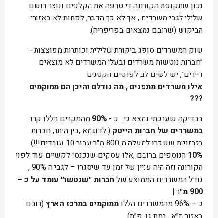
נכון שתקופת הקורונה די טרפה את הקלפים ונוצר רושם
שלילי לגבי משרדים , אך לא כך הדבר, לפחות לא באזורי
הביקוש (שרובם נמצאים בפריפריה).
שוק המשרדים סופג ביקורת שלילית וכותרות מפוצצות -
״חברות נוטשות משרדים ובעלי המשרדים לא מוצאים
דיירים״, יש לשים לב לפרטים הקטנים
אילו משרדים מתפנים , מה גודלם והיכן הם ממוקמים
???
בבדיקה שערכתי נמצא כי: כ -
90%
מהמקרים הללו קרו
במשרדים של חברות הייטק
( לדוגמא ,בין היתר, חברות
בזבזניות ששכרו למעלה מ 800 מ״ר עבור 10 עובדים!!!)
10%
הנוספים ברובם ,אלו עסקים שנכנסו לקשיים עוד לפני
הקורונה וזה היה עניין של זמן עד שיסגרו – לגבי ה 90% ,
גודל המשרדים הממוצע של
חברות ״שנטשו״ עומד על כ –
900 מ״
ר
|
כ – 96% מהמשרדים הללו
ממוקמים במרכז הארץ
(רובם
באזור ת״א , רמת גן, פ״ת)