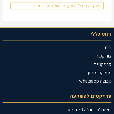
השקעה בנדל״ן בתקופות של חוסר ודאות
ניווט כללי
בית
צור קשר
פרויקטים
מחלקת מימון
קבוצת whatsapp
פרויקטים להשקעה
ראשל״צ - תמ״א 70 המטרו