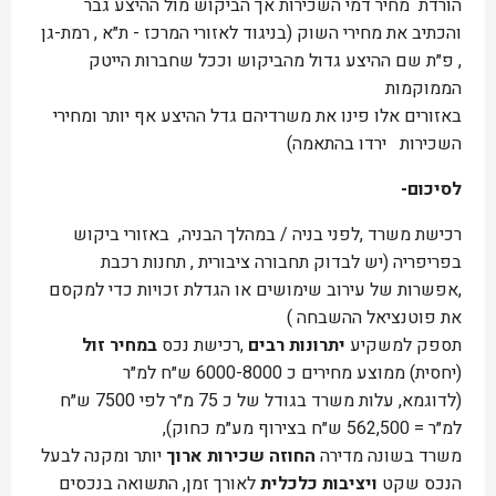
הורדת מחיר דמי השכירות אך הביקוש מול ההיצע גבר
והכתיב את מחירי השוק (בניגוד לאזורי המרכז - ת״א , רמת-גן
, פ״ת שם ההיצע גדול מהביקוש וככל שחברות הייטק
הממוקמות
באזורים אלו פינו את משרדיהם גדל ההיצע אף יותר ומחירי
השכירות ירדו בהתאמה)
לסיכום-
רכישת משרד ,לפני בניה / במהלך הבניה, באזורי ביקוש
בפריפריה (יש לבדוק תחבורה ציבורית , תחנות רכבת
,אפשרות של עירוב שימושים או הגדלת זכויות כדי למקסם
את פוטנציאל ההשבחה )
תספק למשקיע
יתרונות רבים
,רכישת נכס
במחיר זול
(יחסית) ממוצע מחירים כ 6000-8000 ש״ח למ״ר
(לדוגמא, עלות משרד בגודל של כ 75 מ״ר לפי 7500 ש״ח
למ״ר = 562,500 ש״ח בצירוף מע״מ כחוק),
משרד בשונה מדירה
החוזה שכירות ארוך
יותר ומקנה לבעל
הנכס שקט
ויציבות כלכלית
לאורך זמן, התשואה בנכסים