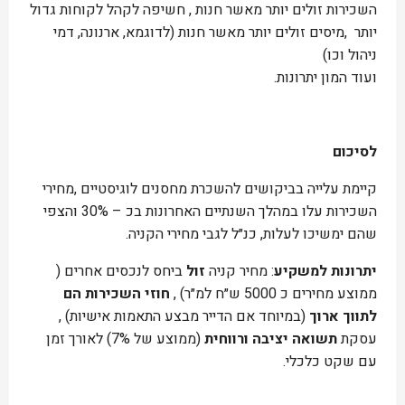
השכירות זולים יותר מאשר חנות , חשיפה לקהל לקוחות גדול
יותר ,מיסים זולים יותר מאשר חנות (לדוגמא, ארנונה, דמי
ניהול וכו)
ועוד המון יתרונות.
לסיכום
קיימת עלייה בביקושים להשכרת מחסנים לוגיסטיים ,מחירי
השכירות עלו במהלך השנתיים האחרונות בכ – 30% והצפי
שהם ימשיכו לעלות, כנ״ל לגבי מחירי הקניה.
יתרונות למשקיע
: מחיר קניה
זול
ביחס לנכסים אחרים (
ממוצע מחירים כ 5000 ש״ח למ״ר) ,
חוזי השכירות הם
לתווך ארוך
(במיוחד אם הדייר מבצע התאמות אישיות) ,
עסקת
תשואה יציבה ורווחית
(ממוצע של 7%) לאורך זמן
עם שקט כלכלי.