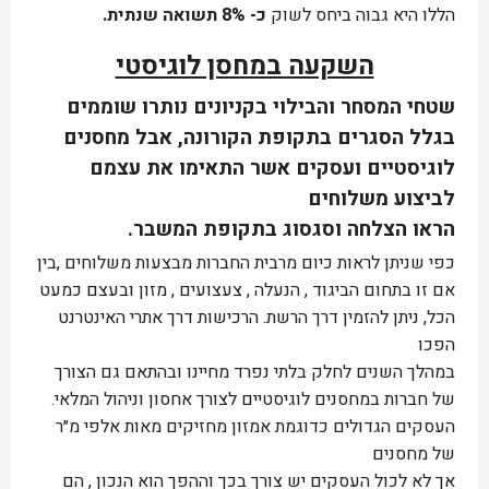
הללו היא גבוה ביחס לשוק
כ- 8% תשואה שנתית.
השקעה במחסן לוגיסטי
שטחי המסחר והבילוי בקניונים נותרו שוממים
בגלל הסגרים בתקופת הקורונה, אבל מחסנים
לוגיסטיים ועסקים אשר התאימו את עצמם
לביצוע משלוחים
הראו הצלחה וסגסוג בתקופת המשבר.
כפי שניתן לראות כיום מרבית החברות מבצעות משלוחים ,בין
אם זו בתחום הביגוד , הנעלה , צעצועים , מזון ובעצם כמעט
הכל, ניתן להזמין דרך הרשת. הרכישות דרך אתרי האינטרנט
הפכו
במהלך השנים לחלק בלתי נפרד מחיינו ובהתאם גם הצורך
של חברות במחסנים לוגיסטיים לצורך אחסון וניהול המלאי.
העסקים הגדולים כדוגמת אמזון מחזיקים מאות אלפי מ״ר
של מחסנים
אך לא לכול העסקים יש צורך בכך וההפך הוא הנכון , הם