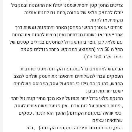
צריכים מחסן קטן יחסית שממנו ינהלו את ההזמנות ובמקביל
יוכלו להחזיק מלאי של סחורה ,כיום גם לחנות אופנה
מקומית או לחנות
פרחים יש צורך ממשי במחסן מאחר וההזמנות נעשות דרך
אתר ייעודי או רשתות חברתיות ואינן רוצות לחסום את החנות
עם מלאי. לכן ,נוצר ביקוש גדול למחסנים בגדלים קטנים של
החל מ 50 מ״ר (הממוצע המבוקש ביותר בגדלים קטנים
עומד על כ 150 מ״ר).
הביקוש למחסנים גדל בתקופת הקורונה מפני שמרבית
העסקים עברו למשלוחים והתאימו את העסק שלהם למצב
החדש, כמו כן הם גילו כי בתפעול עסק המבוסס משלוחים
ישנם יתרונות רבים :
החזקת מלאי גדול יותר וכפועל יוצא מכך מחיר קניה זול יותר
, פחות הוצאות על כוח אדם , אין פגיעה משמעותית לעסק
כפי שהיה בתקופת הקורונה( ההפך הוא הנכון , עסקים
שהתאימו עצמם
בזמן, נהנו מסגסוג ופריחה בתקופת הקורונה) , דמי