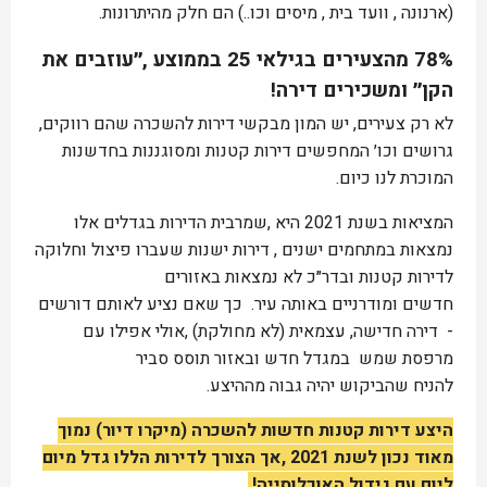
(ארנונה , וועד בית , מיסים וכו..) הם חלק מהיתרונות.
78% מהצעירים בגילאי 25 בממוצע ,״עוזבים את
הקן״ ומשכירים דירה!
לא רק צעירים, יש המון מבקשי דירות להשכרה שהם רווקים,
גרושים וכו׳ המחפשים דירות קטנות ומסוגננות בחדשנות
המוכרת לנו כיום.
המציאות בשנת 2021 היא ,שמרבית הדירות בגדלים אלו
נמצאות במתחמים ישנים , דירות ישנות שעברו פיצול וחלוקה
לדירות קטנות ובדר״כ לא נמצאות באזורים
חדשים ומודרניים באותה עיר. כך שאם נציע לאותם דורשים
- דירה חדישה, עצמאית (לא מחולקת) ,אולי אפילו עם
מרפסת שמש במגדל חדש ובאזור תוסס סביר
להניח שהביקוש יהיה גבוה מההיצע.
היצע דירות קטנות חדשות להשכרה (מיקרו דיור) נמוך
מאוד נכון לשנת 2021 ,אך הצורך לדירות הללו גדל מיום
ליום עם גידול האוכלוסייה!