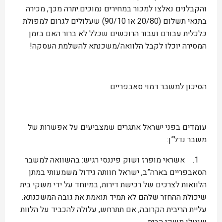
והקבלנים נאלצו למכור במחירים נמוכים.יתרה מכך, מכירה
בתנאי תשלום (20/80 או 90/10) שעלולים לגרום למפולת
כלכלית עבורם ועבור הרוכשים שכלל לא ברור האם בזמן
המסירה יוכלו לקבל הלוואה/משכנתא להשלמת העסקה!
הסיכון למשבר דמוי סאבפריים
עומדים בפני ישראל אתגרים שמצביעים על אפשרות של
משבר נדל”ן:
1. אשראי מופרז ושוק פיננסי רגיש: בהשוואה למשבר
הסאבפריים בארה”ב, ישראל חוותה גידול משמעותי במתן
הלוואות לצרכים של רכישת דירות, במיוחד על ידי משקי בית
שיכולת ההחזר שלהם לא תמיד תואמת את גובה המשכנתא.
עליית הריבית הקרובה, אם תתרחש, עלולה להכביד על הלוות