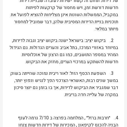
של דירות. תחום זה קשור ישירות לעובדה שבניית דירות
חדשות דורשת זמן, ויש מחסור של קרקעות לפיתוח.
במקביל, הממשלות השונות אינן מצליחות להוציא לפועל את
תוכניות בניית הדירות המסיבית שלהן, דבר שמוביל למחסור
מיותר במלאי.
2. ביקוש יציב: בישראל ישנה ביקוש יציב וגבוה לדירות,
במיוחד באזורי המרכז, בתל אביב והערים הגדולות. גם הגידול
המהיר במספר התושבים, כמו גם הרצון של אוכלוסיות
חדשות להשתקע במרכזי הערים, מחזק את הביקוש.
3. השפעת הכסף הזול: לאור ריבית נמוכה שהייתה בשוק
במשך שנים רבות, האשראי הצרכני הפך לנגיש ונפוץ יותר,
דבר שמגביר את הביקוש לדירות, אך בו בזמן גם יוצר סיכון
במקרה של עלייה חדה בריבית.
4. ״חרבות ברזל״ , המלחמה בפרצה ב 7/10 גרמה לענף
הבניה להכנס לקיפאון , המכירות של דירות חדשות צנחו