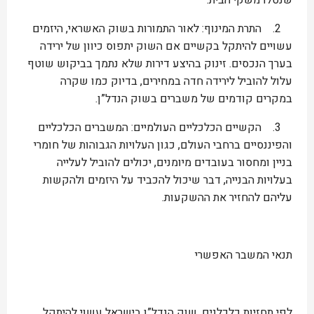
שנטלו משקי הבית.
2. התרת המינוף: לאור התמורות בשוק האשראי, היזמים
עשויים להיתקל בקשיים אם השוק יתפוס כיוון של ירידה
בערך הנכסים. זינוק בהיצע דירות שלא נתמך בביקוש שוטף
עלול להוביל לירידה חדה במחירים, בדיוק כמו שקרה
במקרים קודמים של משברים בשוק הנדל”ן.
3. הקשיים הכלכליים העולמיים: המשברים הכלכליים
והפיננסיים ברחבי העולם, כגון העלויות הגבוהות של חומרי
בניין ומחסור בעובדים מיומנים, יכולים להוביל לעלייה
בעלויות הבנייה, דבר שיכול להכביד על היזמים ולהקשות
עליהם להחזיר את ההשקעות.
תנאי המשבר האפשרי
לפי תחזיות כלכלנים, שוק הנדל”ן בישראל עשוי להיתקל